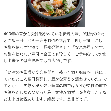
400年の昔から受け継がれている伝統の味。9種類の食材
とご飯一升、地酒一升を1対1の割合で「押し寿司」にし、
お酢を使わず地酒で一昼夜発酵させた「なれ寿司」です。
お酢を使わない寿司は全国でも珍しく、ご予約なしでお出
し出来るのは鹿児島でも当店だけです。
「島津のお殿様が宴会を開き、残った酒と御飯を一緒にし
ていたところ翌日発酵し、豊かな芳香を漂わせていた」で
すとか、「男尊女卑が強い薩摩の国では女性が男性の前で
お酒をたしなめなかった為、女性が酒ずしを考案した」な
ど由来は諸説あります。絶品です。是非どうぞ。