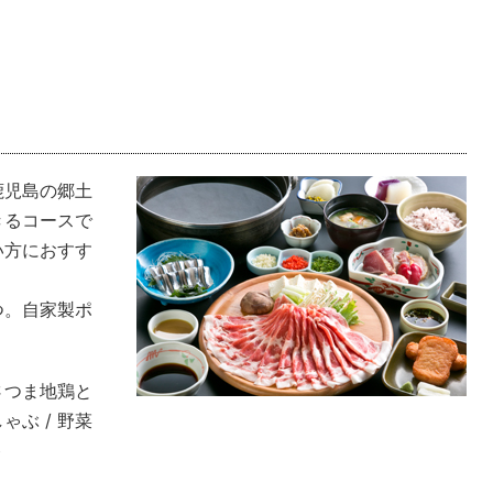
鹿児島の郷土
きるコースで
い方におすす
つ。自家製ポ
 さつま地鶏と
ゃぶ / 野菜
ト