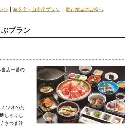
ラン
|
海幸彦・山幸彦プラン
|
旅行業者の皆様へ
ゃぶプラン
る当店一番の
鶏とカツオのた
黒豚しゃぶし
/ さつま汁