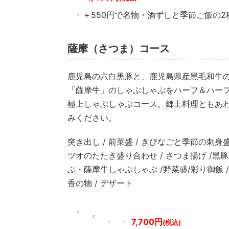
＋550円で名物・酒ずしと季節ご飯の
薩摩（さつま）コース
鹿児島の六白黒豚と、鹿児島県産黒毛和牛
「薩摩牛」のしゃぶしゃぶをハーフ＆ハー
極上しゃぶしゃぶコース。郷土料理ともあ
みください。
突き出し / 前菜盛 / きびなごと季節の刺身盛
ツオのたたき盛り合わせ / さつま揚げ /黒
ぶ・薩摩牛しゃぶしゃぶ /野菜盛/彩り御飯 /
香の物 / デザート
7,700円
(税込)