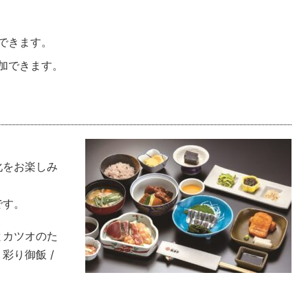
加できます。
追加できます。
。
化をお楽しみ
です。
鶏とカツオのた
 彩り御飯 /