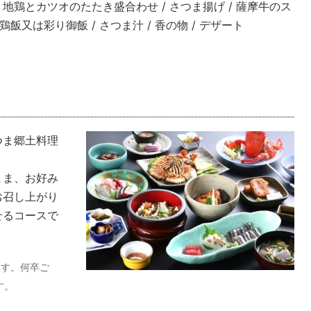
/ 地鶏とカツオのたたき盛合わせ / さつま揚げ / 薩摩牛のス
鶏飯又は彩り御飯 / さつま汁 / 香の物 / デザート
つま郷土料理
まま、お好み
お召し上がり
せるコースで
ます。何卒ご
す。