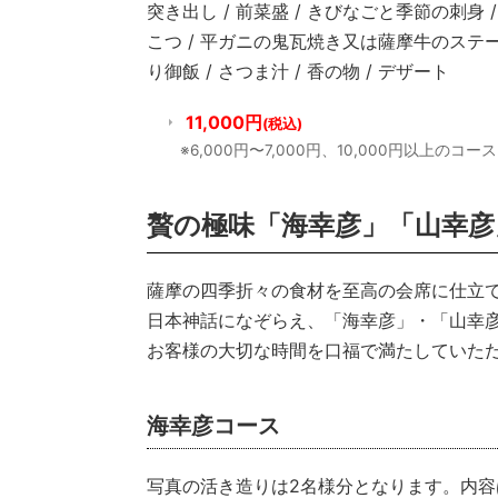
突き出し / 前菜盛 / きびなごと季節の刺身 
こつ / 平ガニの鬼瓦焼き又は薩摩牛のステーキ
り御飯 / さつま汁 / 香の物 / デザート
11,000円
(税込)
※6,000円〜7,000円、10,000円以
贅の極味「海幸彦」「山幸彦
薩摩の四季折々の食材を至高の会席に仕立て
日本神話になぞらえ、「海幸彦」・「山幸
お客様の大切な時間を口福で満たしていた
海幸彦コース
写真の活き造りは2名様分となります。内容