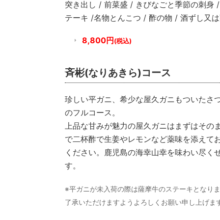
突き出し / 前菜盛 / きびなごと季節の刺身 
テーキ /名物とんこつ / 酢の物 / 酒ずし又は
8,800円
(税込)
斉彬(なりあきら)コース
珍しい平ガニ、希少な屋久ガニもついたさ
のフルコース。
上品な甘みが魅力の屋久ガニはまずはその
で二杯酢で生姜やレモンなど薬味を添えて
ください。鹿児島の海幸山幸を味わい尽く
す。
※平ガニが未入荷の際は薩摩牛のステーキとなり
了承いただけますようよろしくお願い申し上げま