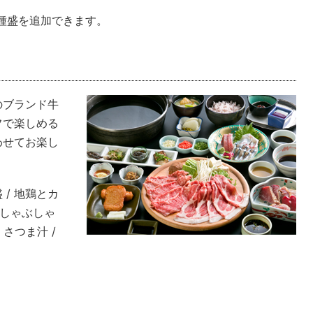
2種盛を追加できます。
のブランド牛
フで楽しめる
わせてお楽し
 / 地鶏とカ
豚しゃぶしゃ
 さつま汁 /